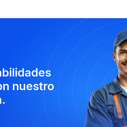
abilidades
n nuestro
.