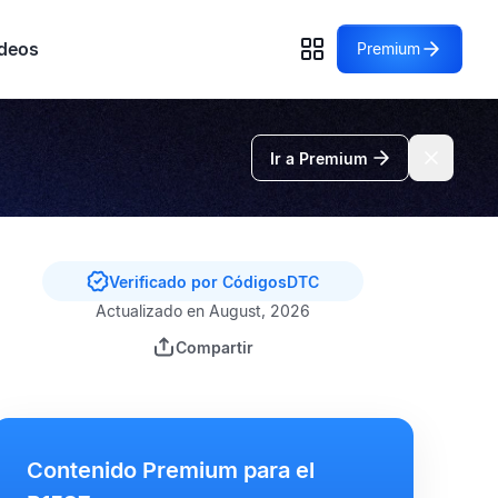
deos
Premium
Ir a Premium
Verificado por CódigosDTC
Actualizado en August, 2026
Compartir
Contenido Premium para el