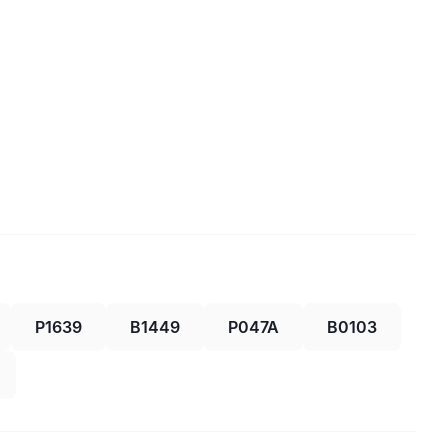
P1639
B1449
P047A
B0103