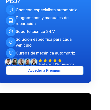
P1537
Chat con especialista automotriz
Diagnósticos y manuales de
reparación
Soporte técnico 24/7
Solución específica para cada
vehículo
Cursos de mecánica automotriz
Usado por +1320 usuarios
Acceder a Premium