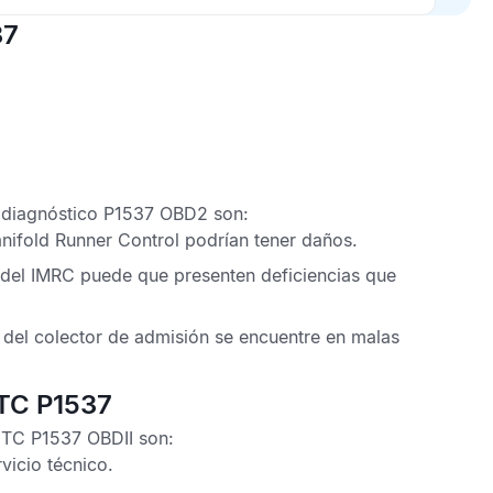
37
 diagnóstico P1537 OBD2
son:
nifold Runner Control
podrían tener daños.
 del
IMRC
puede que presenten deficiencias que
 del colector de admisión
se encuentre en malas
DTC P1537
DTC P1537 OBDII
son:
rvicio técnico
.