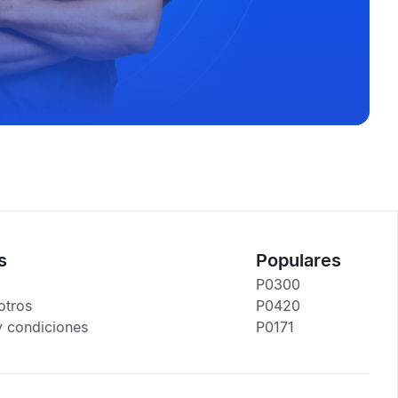
s
Populares
P0300
otros
P0420
y condiciones
P0171