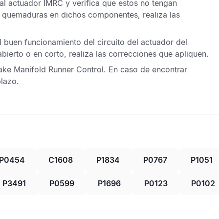
 al actuador
IMRC
y verifica que estos no tengan
 quemaduras en dichos componentes, realiza las
l buen funcionamiento del circuito del actuador del
abierto o en corto, realiza las correcciones que apliquen.
take Manifold Runner Control
. En caso de encontrar
lazo.
P0454
C1608
P1834
P0767
P1051
P3491
P0599
P1696
P0123
P0102