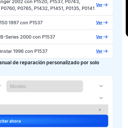
anger 2002 con P1520, P1537, P0743,
Ver
 P0760, P0765, P1432, P1451, P0135, P0141
-150 1997 con P1537
Ver
B-Series 2000 con P1537
Ver
instar 1996 con P1537
Ver
manual de reparación personalizado por solo
+
Solicitar ahora