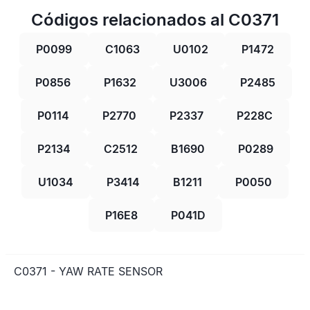
Códigos relacionados al C0371
P0099
C1063
U0102
P1472
P0856
P1632
U3006
P2485
P0114
P2770
P2337
P228C
P2134
C2512
B1690
P0289
U1034
P3414
B1211
P0050
P16E8
P041D
C0371 - YAW RATE SENSOR