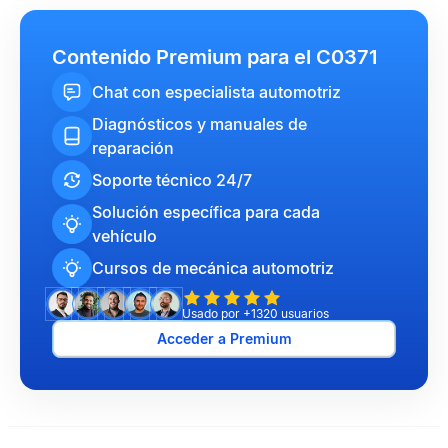
Contenido Premium para el C0371
Chat con especialista automotriz
Diagnósticos y manuales de
reparación
Soporte técnico 24/7
Solución específica para cada
vehículo
Cursos de mecánica automotriz
Usado por +1320 usuarios
Acceder a Premium