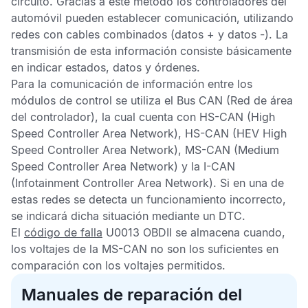
circuito. Gracias a este método los controladores del
automóvil pueden establecer comunicación, utilizando
redes con cables combinados (datos + y datos -). La
transmisión de esta información consiste básicamente
en indicar estados, datos y órdenes.
Para la comunicación de información entre los
módulos de control se utiliza el
Bus CAN
(Red de área
del controlador), la cual cuenta con
HS-CAN
(High
Speed Controller Area Network),
HS-CAN
(HEV High
Speed Controller Area Network),
MS-CAN
(Medium
Speed Controller Area Network) y la
I-CAN
(Infotainment Controller Area Network). Si en una de
estas redes se detecta un funcionamiento incorrecto,
se indicará dicha situación mediante un
DTC
.
El
código de falla
U0013 OBDII
se almacena cuando,
los voltajes de la
MS-CAN
no son los suficientes en
comparación con los voltajes permitidos.
Manuales de reparación del