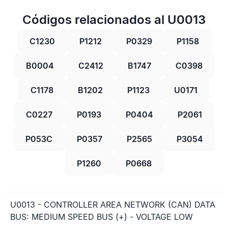
Códigos relacionados al U0013
C1230
P1212
P0329
P1158
B0004
C2412
B1747
C0398
C1178
B1202
P1123
U0171
C0227
P0193
P0404
P2061
P053C
P0357
P2565
P3054
P1260
P0668
U0013 - CONTROLLER AREA NETWORK (CAN) DATA
BUS: MEDIUM SPEED BUS (+) - VOLTAGE LOW