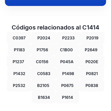
Códigos relacionados al C1414
C0397
P2024
P2233
P2019
P1183
P1756
C1B00
P2649
P1237
C0156
P045A
P020E
P1432
C0583
P1498
P0821
P2532
B2105
P0675
P0838
B1634
P1614