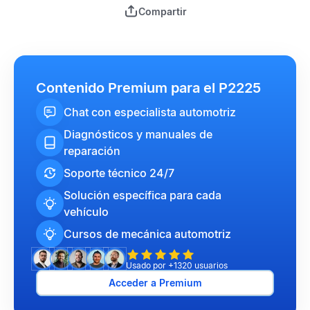
Compartir
Contenido Premium para el P2225
Chat con especialista automotriz
Diagnósticos y manuales de
reparación
Soporte técnico 24/7
Solución específica para cada
vehículo
Cursos de mecánica automotriz
Usado por +1320 usuarios
Acceder a Premium