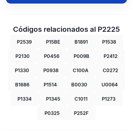
Códigos relacionados al P2225
P2539
P15BE
B1891
P1538
P2130
P0456
P009B
P2412
P1330
P0938
C100A
C0272
B1686
P1514
B0030
U0064
P1334
P1345
C1011
P1273
P0325
P252F