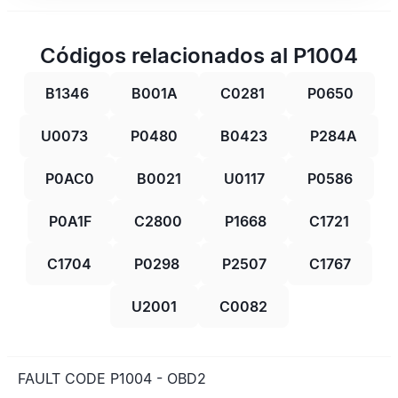
Códigos relacionados al P1004
B1346
B001A
C0281
P0650
U0073
P0480
B0423
P284A
P0AC0
B0021
U0117
P0586
P0A1F
C2800
P1668
C1721
C1704
P0298
P2507
C1767
U2001
C0082
FAULT CODE P1004 - OBD2