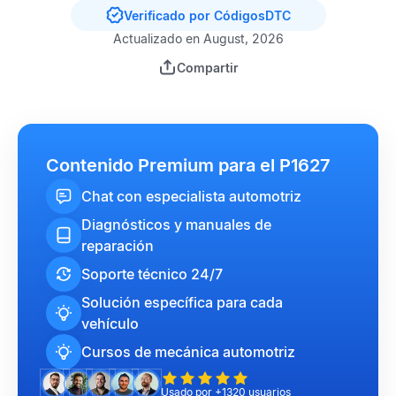
Verificado por CódigosDTC
Actualizado en August, 2026
Compartir
Contenido Premium para el P1627
Chat con especialista automotriz
Diagnósticos y manuales de
reparación
Soporte técnico 24/7
Solución específica para cada
vehículo
Cursos de mecánica automotriz
Usado por +1320 usuarios