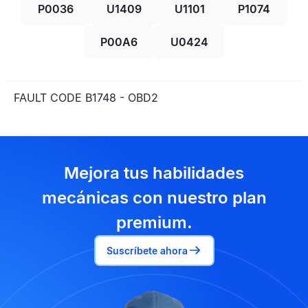
P0036
U1409
U1101
P1074
P00A6
U0424
FAULT CODE B1748 - OBD2
Mejora tus habilidades
mecánicas con nuestro plan
premium.
Suscríbete ahora