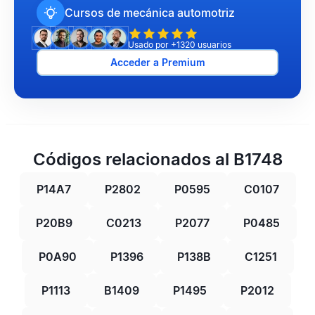
Cursos de mecánica automotriz
Usado por +1320 usuarios
Acceder a Premium
Códigos relacionados al B1748
P14A7
P2802
P0595
C0107
P20B9
C0213
P2077
P0485
P0A90
P1396
P138B
C1251
P1113
B1409
P1495
P2012