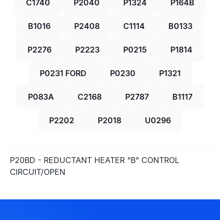
C1740
P2040
P1324
P164B
B1016
P2408
C1114
B0133
P2276
P2223
P0215
P1814
P0231 FORD
P0230
P1321
P083A
C2168
P2787
B1117
P2202
P2018
U0296
P20BD - REDUCTANT HEATER "B" CONTROL
CIRCUIT/OPEN