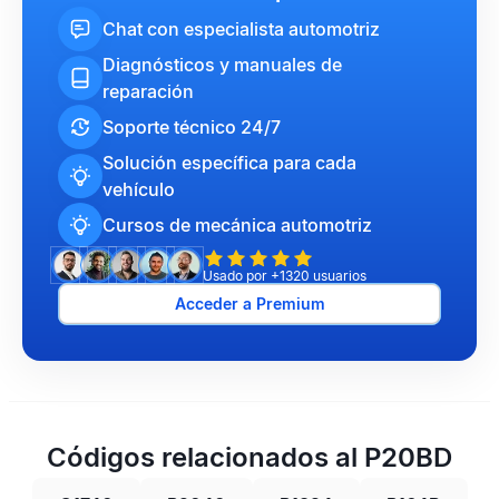
Chat con especialista automotriz
Diagnósticos y manuales de
reparación
Soporte técnico 24/7
Solución específica para cada
vehículo
Cursos de mecánica automotriz
Usado por +1320 usuarios
Acceder a Premium
Códigos relacionados al P20BD