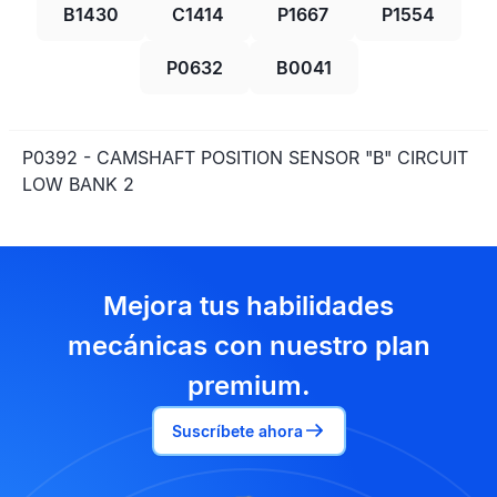
B1430
C1414
P1667
P1554
P0632
B0041
P0392 - CAMSHAFT POSITION SENSOR "B" CIRCUIT
LOW BANK 2
Mejora tus habilidades
mecánicas con nuestro plan
premium.
Suscríbete ahora