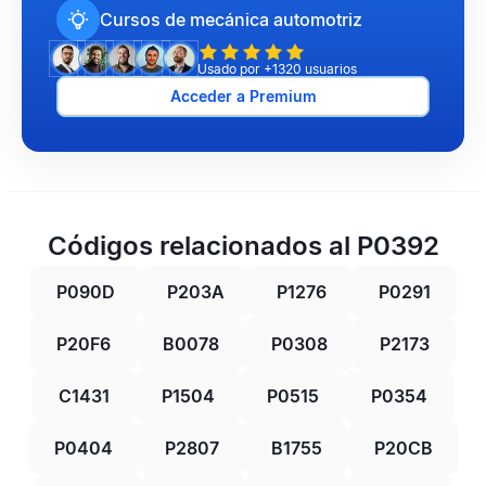
Cursos de mecánica automotriz
Usado por +1320 usuarios
Acceder a Premium
Códigos relacionados al P0392
P090D
P203A
P1276
P0291
P20F6
B0078
P0308
P2173
C1431
P1504
P0515
P0354
P0404
P2807
B1755
P20CB