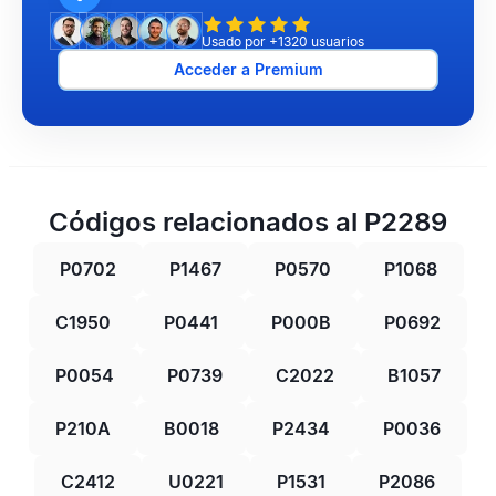
Usado por +1320 usuarios
Acceder a Premium
Códigos relacionados al P2289
P0702
P1467
P0570
P1068
C1950
P0441
P000B
P0692
P0054
P0739
C2022
B1057
P210A
B0018
P2434
P0036
C2412
U0221
P1531
P2086