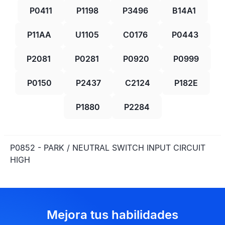
P0411
P1198
P3496
B14A1
P11AA
U1105
C0176
P0443
P2081
P0281
P0920
P0999
P0150
P2437
C2124
P182E
P1880
P2284
P0852 - PARK / NEUTRAL SWITCH INPUT CIRCUIT
HIGH
Mejora tus habilidades