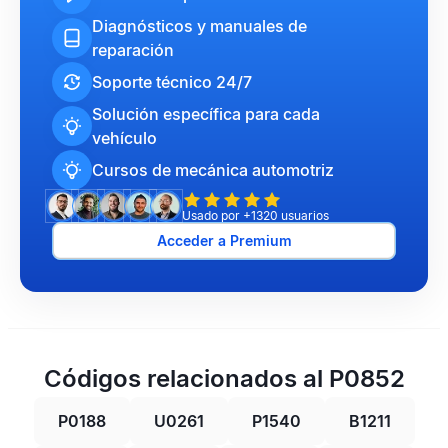
Diagnósticos y manuales de
reparación
Soporte técnico 24/7
Solución específica para cada
vehículo
Cursos de mecánica automotriz
Usado por +1320 usuarios
Acceder a Premium
Códigos relacionados al P0852
P0188
U0261
P1540
B1211