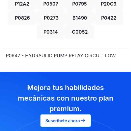
P12A2
P0507
P0795
P20C9
P0826
P0273
B1490
P0422
P0314
C0052
P0947 - HYDRAULIC PUMP RELAY CIRCUIT LOW
Mejora tus habilidades
mecánicas con nuestro plan
premium.
Suscríbete ahora