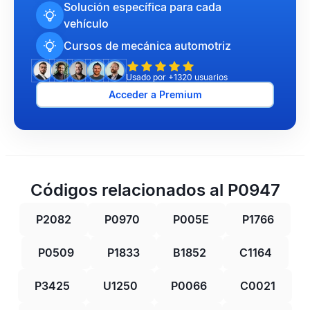
Solución específica para cada
vehículo
Cursos de mecánica automotriz
Usado por +1320 usuarios
Acceder a Premium
Códigos relacionados al P0947
P2082
P0970
P005E
P1766
P0509
P1833
B1852
C1164
P3425
U1250
P0066
C0021