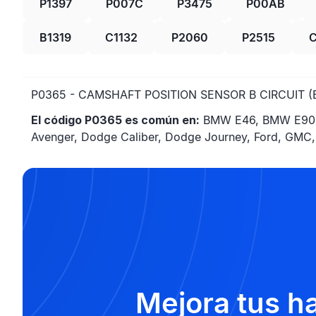
P1397
P007C
P3475
P00AB
B1319
C1132
P2060
P2515
P0365 - CAMSHAFT POSITION SENSOR B CIRCUIT (
El código P0365 es común en:
BMW E46, BMW E90, Ch
Avenger, Dodge Caliber, Dodge Journey, Ford, GMC,
Mejora tus h