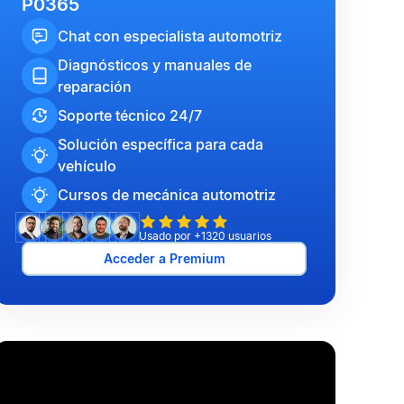
P0365
Chat con especialista automotriz
Diagnósticos y manuales de
reparación
Soporte técnico 24/7
Solución específica para cada
vehículo
Cursos de mecánica automotriz
Usado por +1320 usuarios
Acceder a Premium