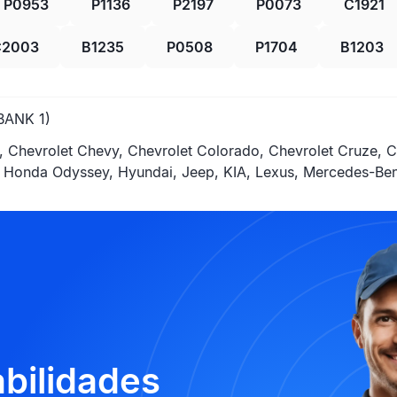
P0953
P1136
P2197
P0073
C1921
C2003
B1235
P0508
P1704
B1203
BANK 1)
evrolet Chevy, Chevrolet Colorado, Chevrolet Cruze, Che
 Honda Odyssey, Hyundai, Jeep, KIA, Lexus, Mercedes-Ben
abilidades