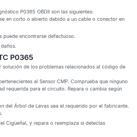
gnóstico P0365 OBDII
son las siguientes:
rse en corto o abierto debido a un cable o conector en
s
puede encontrarse defectuoso.
 daños.
DTC P0365
r solución de los problemas relacionados al
código de
 pertenecientes al
Sensor CMP
. Comprueba que ninguno
ad requerida para el circuito. Repara o cambia según
ón del Árbol de Levas
sea el requerido por el fabricante.
s.
el Cigüeñal
, y repara o reemplaza si detectas