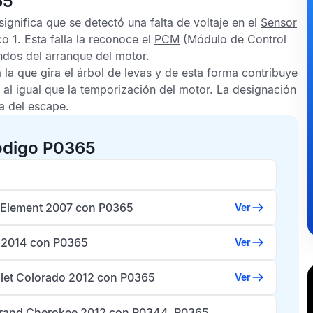
65
significa que se detectó una falta de voltaje en el
Sensor
 1. Esta falla la reconoce el
PCM
(Módulo de Control
ndos del arranque del motor.
 la que gira el árbol de levas y de esta forma contribuye
 al igual que la temporización del motor. La designación
ta del escape.
ódigo P0365
Element 2007 con P0365
Ver
o 2014 con P0365
Ver
let Colorado 2012 con P0365
Ver
rand Cherokee 2012 con P0344, P0365,