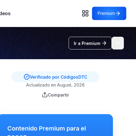
deos
Premium
Ir a Premium
Verificado por CódigosDTC
Actualizado en August, 2026
Compartir
Contenido Premium para el