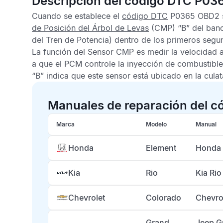
Descripción del código DTC P03
Cuando se establece el
código DTC
P0365 OBD2
de Posición del Árbol de Levas
(CMP) “B” del banco
del Tren de Potencia) dentro de los primeros segu
La función del
Sensor CMP
es medir la velocidad a
a que el
PCM
controle la inyección de combustible
“B” indica que este sensor está ubicado en la cula
Manuales de reparación del c
Marca
Modelo
Manual
Honda
Element
Honda 
Kia
Rio
Kia Ri
Chevrolet
Colorado
Chevro
Grand
Jeep G