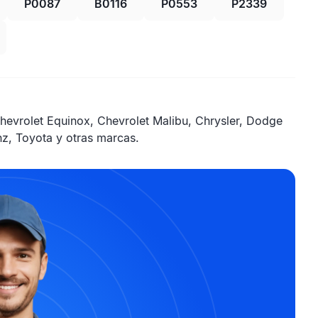
P0087
B0116
P0553
P2339
vrolet Equinox, Chevrolet Malibu, Chrysler, Dodge
z, Toyota y otras marcas.