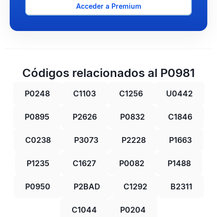
Acceder a Premium
Códigos relacionados al P0981
P0248
C1103
C1256
U0442
P0895
P2626
P0832
C1846
C0238
P3073
P2228
P1663
P1235
C1627
P0082
P1488
P0950
P2BAD
C1292
B2311
C1044
P0204