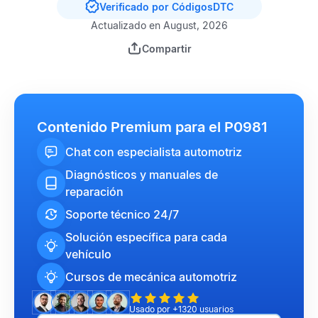
Verificado por CódigosDTC
Actualizado en August, 2026
Compartir
Contenido Premium para el P0981
Chat con especialista automotriz
Diagnósticos y manuales de
reparación
Soporte técnico 24/7
Solución específica para cada
vehículo
Cursos de mecánica automotriz
Usado por +1320 usuarios