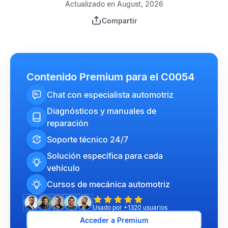
Actualizado en August, 2026
Compartir
Contenido Premium para el C0054
Chat con especialista automotriz
Diagnósticos y manuales de
reparación
Soporte técnico 24/7
Solución específica para cada
vehículo
Cursos de mecánica automotriz
Usado por +1320 usuarios
Acceder a Premium