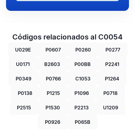
Códigos relacionados al C0054
U029E
P0607
P0260
P0277
U0171
B2603
P00BB
P2241
P0349
P0766
C1053
P1264
P0138
P1215
P1096
P0718
P2515
P1530
P2213
U1209
P0926
P065B