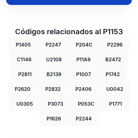
Códigos relacionados al P1153
P1405
P2247
P204C
P2296
C1146
U2108
P11A9
B2472
P2811
B2139
P1007
P1742
P2620
P2832
P2406
U0042
U0305
P3073
P053C
P1771
P1626
P2244