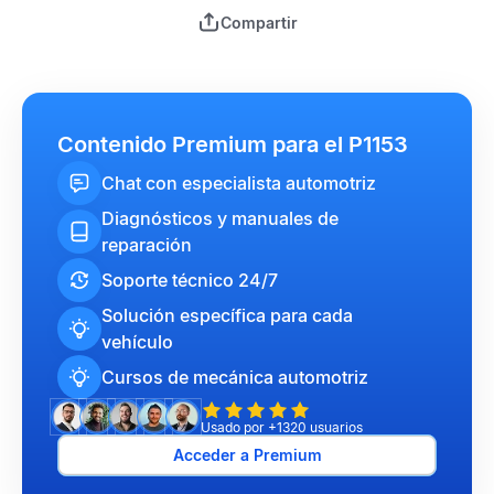
Compartir
Contenido Premium para el P1153
Chat con especialista automotriz
Diagnósticos y manuales de
reparación
Soporte técnico 24/7
Solución específica para cada
vehículo
Cursos de mecánica automotriz
Usado por +1320 usuarios
Acceder a Premium