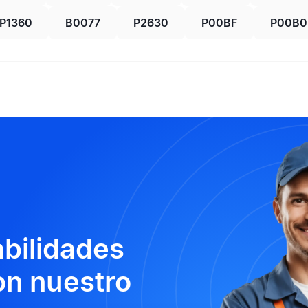
P1360
B0077
P2630
P00BF
P00B0
abilidades
n nuestro