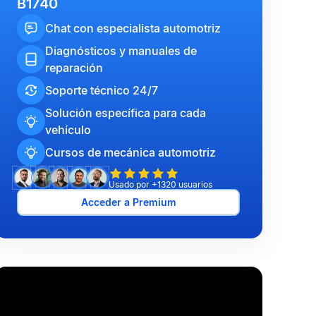
B1740
Chat con especialista automotriz
Diagnósticos y manuales de
reparación
Soporte técnico 24/7
Solución específica para cada
vehículo
Cursos de mecánica automotriz
Usado por +1320 usuarios
Acceder a Premium