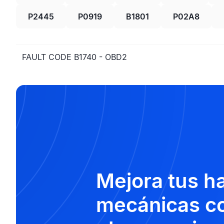
P2445
P0919
B1801
P02A8
FAULT CODE B1740 - OBD2
Mejora tus h
mecánicas co