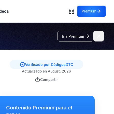
deos
Premium
Ir a Premium
Verificado por CódigosDTC
Actualizado en August, 2026
Compartir
Contenido Premium para el