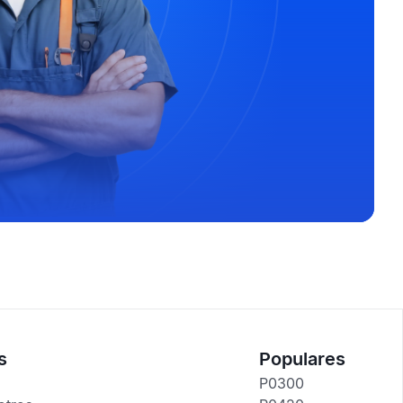
s
Populares
P0300