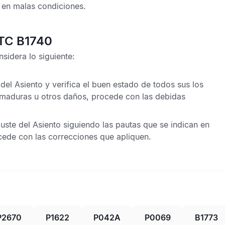
r en malas condiciones.
DTC B1740
sidera lo siguiente:
e del Asiento y verifica el buen estado de todos sus los
emaduras u otros daños, procede con las debidas
uste del Asiento siguiendo las pautas que se indican en
cede con las correcciones que apliquen.
P2670
P1622
P042A
P0069
B1773