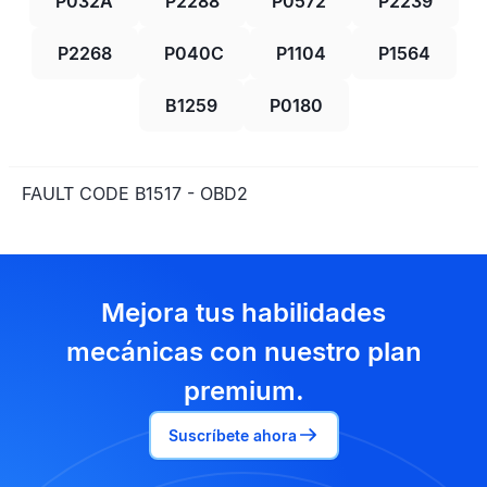
P032A
P2288
P0572
P2239
P2268
P040C
P1104
P1564
B1259
P0180
FAULT CODE B1517 - OBD2
Mejora tus habilidades
mecánicas con nuestro plan
premium.
Suscríbete ahora