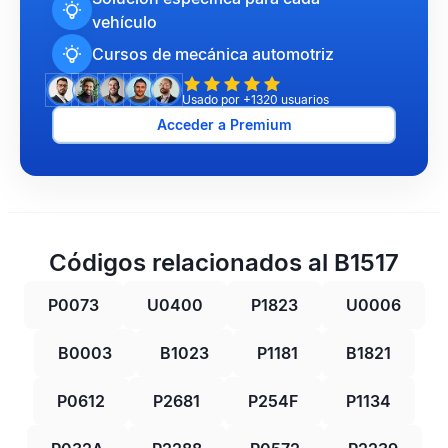
vehículo
Cursos de mecánica automotriz
Usado por +1320 usuarios
Acceder a Premium
Códigos relacionados al B1517
P0073
U0400
P1823
U0006
B0003
B1023
P1181
B1821
P0612
P2681
P254F
P1134