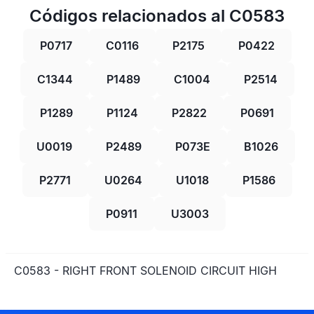
Códigos relacionados al C0583
P0717
C0116
P2175
P0422
C1344
P1489
C1004
P2514
P1289
P1124
P2822
P0691
U0019
P2489
P073E
B1026
P2771
U0264
U1018
P1586
P0911
U3003
C0583 - RIGHT FRONT SOLENOID CIRCUIT HIGH