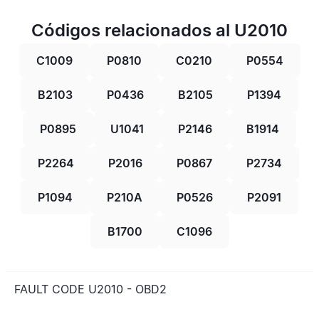
Códigos relacionados al U2010
C1009
P0810
C0210
P0554
B2103
P0436
B2105
P1394
P0895
U1041
P2146
B1914
P2264
P2016
P0867
P2734
P1094
P210A
P0526
P2091
B1700
C1096
FAULT CODE U2010 - OBD2