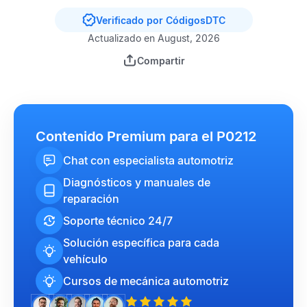
Verificado por CódigosDTC
Actualizado en August, 2026
Compartir
Contenido Premium para el P0212
Chat con especialista automotriz
Diagnósticos y manuales de
reparación
Soporte técnico 24/7
Solución específica para cada
vehículo
Cursos de mecánica automotriz