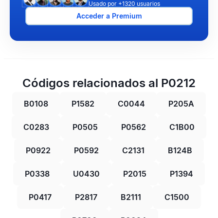
Usado por +1320 usuarios
Acceder a Premium
Códigos relacionados al P0212
B0108
P1582
C0044
P205A
C0283
P0505
P0562
C1B00
P0922
P0592
C2131
B124B
P0338
U0430
P2015
P1394
P0417
P2817
B2111
C1500