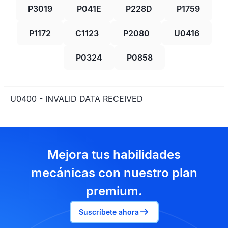
P3019
P041E
P228D
P1759
P1172
C1123
P2080
U0416
P0324
P0858
U0400 - INVALID DATA RECEIVED
Mejora tus habilidades
mecánicas con nuestro plan
premium.
Suscríbete ahora