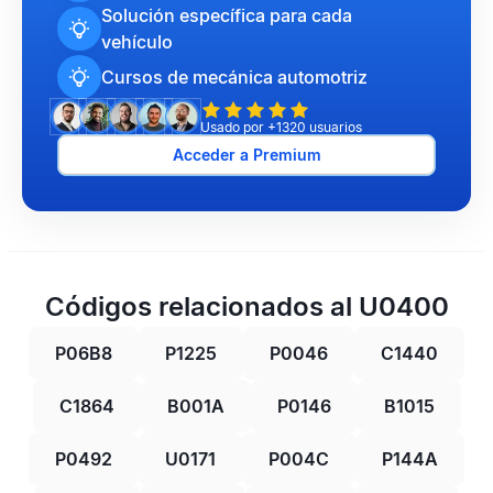
Solución específica para cada
vehículo
Cursos de mecánica automotriz
Usado por +1320 usuarios
Acceder a Premium
Códigos relacionados al U0400
P06B8
P1225
P0046
C1440
C1864
B001A
P0146
B1015
P0492
U0171
P004C
P144A