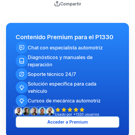
Compartir
Contenido Premium para el P1330
Chat con especialista automotriz
Diagnósticos y manuales de
reparación
Soporte técnico 24/7
Solución específica para cada
vehículo
Cursos de mecánica automotriz
Usado por +1320 usuarios
Acceder a Premium