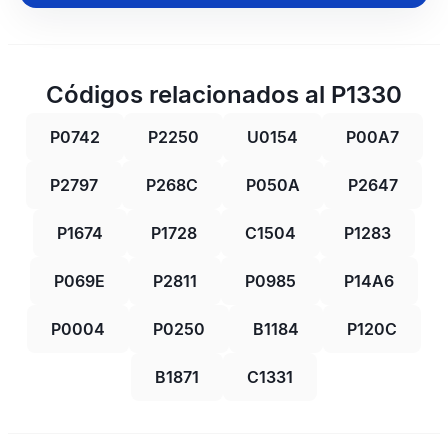
Códigos relacionados al P1330
P0742
P2250
U0154
P00A7
P2797
P268C
P050A
P2647
P1674
P1728
C1504
P1283
P069E
P2811
P0985
P14A6
P0004
P0250
B1184
P120C
B1871
C1331