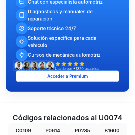
Chat con especialista automotriz
Diagnósticos y manuales de
reparación
Soporte técnico 24/7
Solución específica para cada
vehículo
Cursos de mecánica automotriz
Usado por +1320 usuarios
Acceder a Premium
Códigos relacionados al U0074
C0109
P0614
P0285
B1600