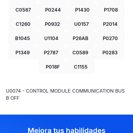
C0587
P0244
P1430
P1708
C1260
P0932
U0157
P2014
B1045
U1104
P26AB
P0270
P1349
P2787
C0589
P0283
P018F
C1155
U0074 - CONTROL MODULE COMMUNICATION BUS
B OFF
Mejora tus habilidades