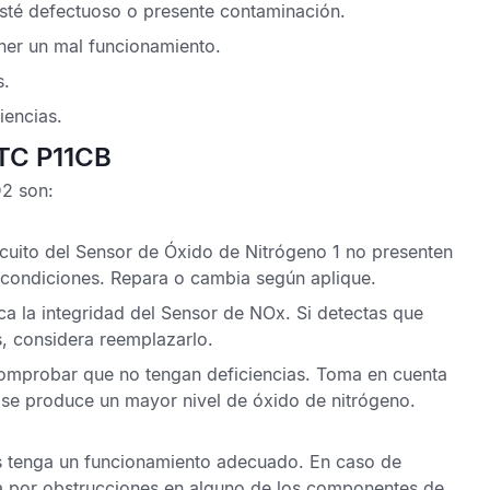
sté defectuoso o presente contaminación.
ner un mal funcionamiento.
s.
iencias.
DTC P11CB
D2
son:
cuito del
Sensor de Óxido de Nitrógeno
1 no presenten
condiciones. Repara o cambia según aplique.
ica la integridad del
Sensor de NOx.
Si detectas que
, considera reemplazarlo.
 comprobar que no tengan deficiencias. Toma en cuenta
 se produce un mayor nivel de óxido de nitrógeno.
es tenga un funcionamiento adecuado. En caso de
ea por obstrucciones en alguno de los componentes de