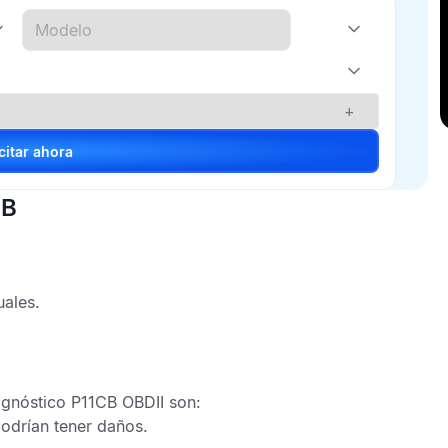
+
Solicitar ahora
CB
uales.
agnóstico P11CB OBDII
son:
odrían tener daños.