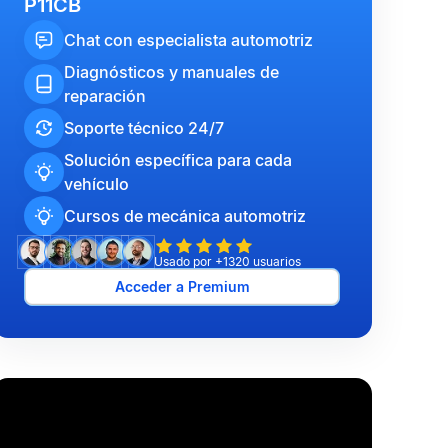
P11CB
Chat con especialista automotriz
Diagnósticos y manuales de
reparación
Soporte técnico 24/7
Solución específica para cada
vehículo
Cursos de mecánica automotriz
Usado por +1320 usuarios
Acceder a Premium