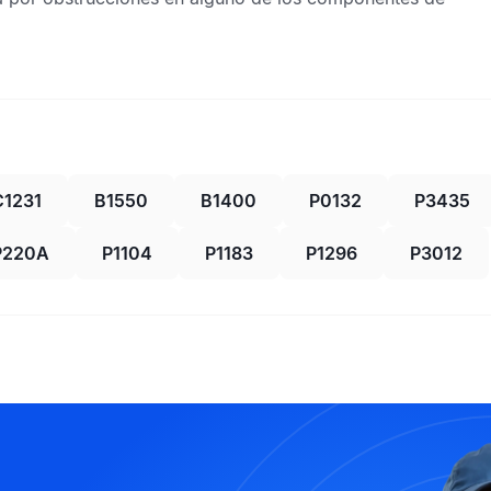
C1231
B1550
B1400
P0132
P3435
P220A
P1104
P1183
P1296
P3012