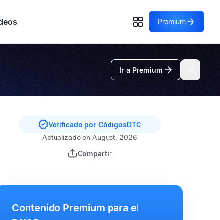
deos
Premium
Ir a Premium
Verificado por CódigosDTC
Actualizado en August, 2026
Compartir
Contenido Premium para el