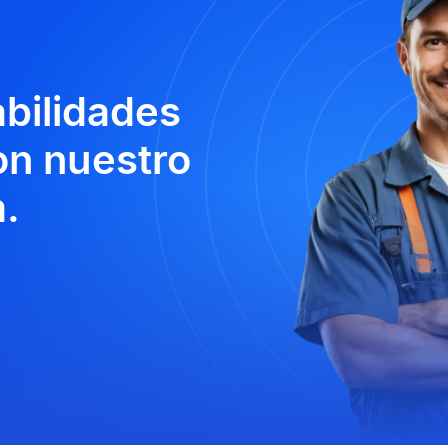
abilidades
n nuestro
.