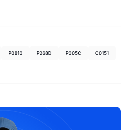
P0810
P268D
P005C
C0151