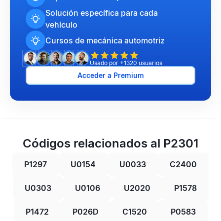
Solución específica para cada
vehículo
Cursos de mecánica automotriz
Usado por +1320 usuarios
Acceder a Premium
Códigos relacionados al P2301
P1297
U0154
U0033
C2400
U0303
U0106
U2020
P1578
P1472
P026D
C1520
P0583