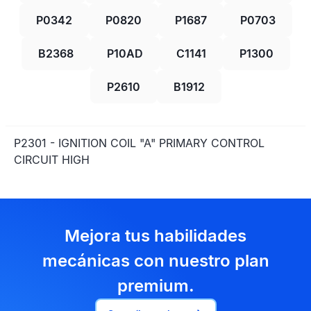
P0342
P0820
P1687
P0703
B2368
P10AD
C1141
P1300
P2610
B1912
P2301 - IGNITION COIL "A" PRIMARY CONTROL
CIRCUIT HIGH
Mejora tus habilidades
mecánicas con nuestro plan
premium.