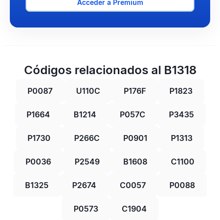
Acceder a Premium
Códigos relacionados al B1318
P0087
U110C
P176F
P1823
P1664
B1214
P057C
P3435
P1730
P266C
P0901
P1313
P0036
P2549
B1608
C1100
B1325
P2674
C0057
P0088
P0573
C1904