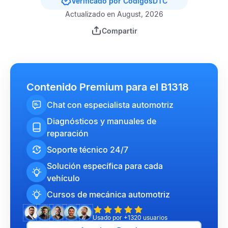
Verificado por CódigosDTC
Actualizado en August, 2026
Compartir
Contenido Premium para el B1318
Chat con especialista automotriz
Diagnósticos y manuales de
reparación
Soporte técnico 24/7
Solución específica para cada
vehículo
Cursos de mecánica automotriz
Usado por +1320 usuarios