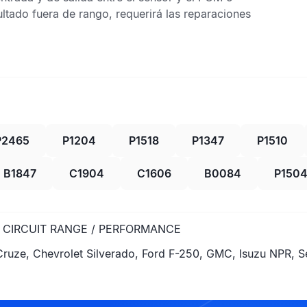
ultado fuera de rango, requerirá las reparaciones
P2465
P1204
P1518
P1347
P1510
B1847
C1904
C1606
B0084
P150
 CIRCUIT RANGE / PERFORMANCE
uze, Chevrolet Silverado, Ford F-250, GMC, Isuzu NPR, S