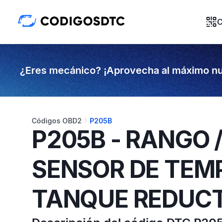
C
¿Eres mecánico? ¡Aprovecha al máximo nu
Códigos OBD2
P205B
P205B - RANGO 
SENSOR DE TEM
TANQUE REDUC