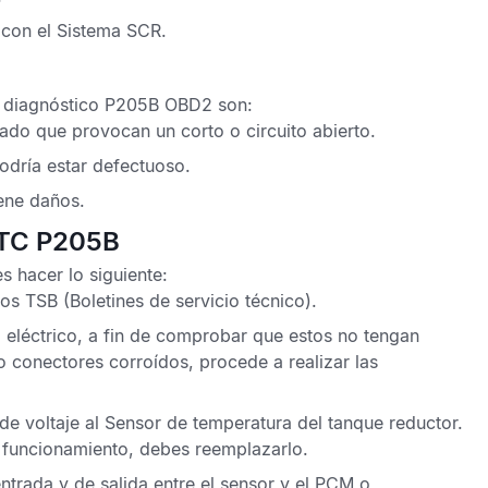
 con el
Sistema SCR
.
 diagnóstico P205B OBD2
son:
tado que provocan un corto o circuito abierto.
dría estar defectuoso.
ene daños.
DTC P205B
 hacer lo siguiente:
los
TSB
(Boletines de servicio técnico).
 eléctrico, a fin de comprobar que estos no tengan
 conectores corroídos, procede a realizar las
de voltaje al
Sensor de temperatura del tanque reductor
.
o funcionamiento, debes reemplazarlo.
ntrada y de salida entre el sensor y el
PCM
o