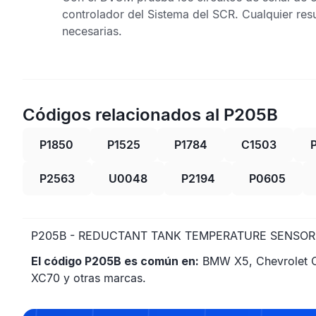
controlador del
Sistema del SCR
. Cualquier res
necesarias.
Códigos relacionados al P205B
P1850
P1525
P1784
C1503
P2563
U0048
P2194
P0605
P205B - REDUCTANT TANK TEMPERATURE SENSOR
El código P205B es común en:
BMW X5, Chevrolet Cr
XC70 y otras marcas.