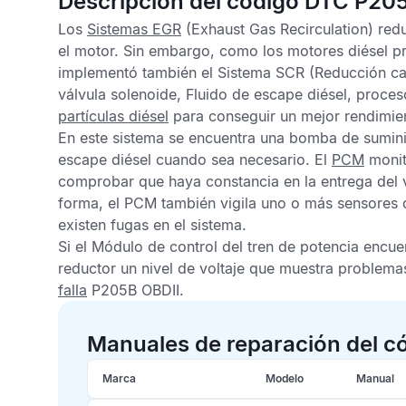
Descripción del código DTC P20
Los
Sistemas EGR
(Exhaust Gas Recirculation) re
el motor. Sin embargo, como los motores diésel p
implementó también el
Sistema SCR
(Reducción cat
válvula solenoide,
Fluido de escape diésel
, proces
partículas diésel
para conseguir un mejor rendimien
En este sistema se encuentra una bomba de suminis
escape diésel
cuando sea necesario. El
PCM
monit
comprobar que haya constancia en la entrega del v
forma, el
PCM
también vigila uno o más sensores d
existen fugas en el sistema.
Si el
Módulo de control del tren de potencia
encuen
reductor
un nivel de voltaje que muestra problemas
falla
P205B OBDII
.
Manuales de reparación del c
Marca
Modelo
Manual