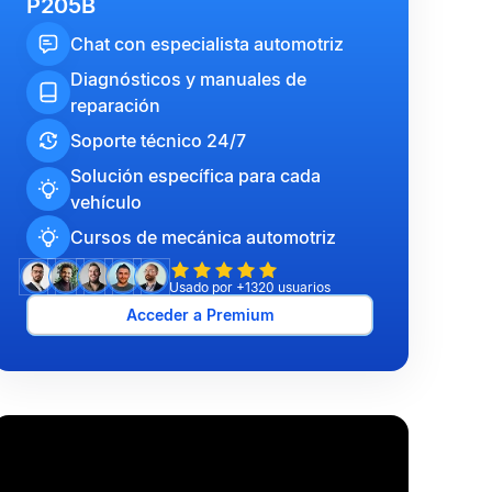
P205B
Chat con especialista automotriz
Diagnósticos y manuales de
reparación
Soporte técnico 24/7
Solución específica para cada
vehículo
Cursos de mecánica automotriz
Usado por +1320 usuarios
Acceder a Premium