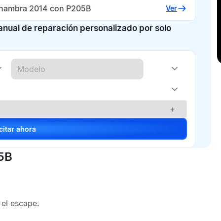
lhambra 2014 con P205B
Ver
manual de reparación personalizado por solo
+
Solicitar ahora
05B
el escape.
.