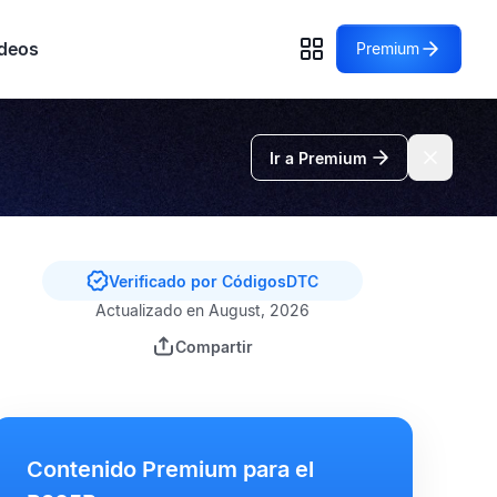
deos
Premium
Ir a Premium
Verificado por CódigosDTC
Actualizado en August, 2026
Compartir
Contenido Premium para el