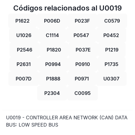
Códigos relacionados al U0019
P1622
P006D
P023F
C0579
U1026
C1114
P0547
P0452
P2546
P1820
P037E
P1219
P2631
P0994
P0910
P1735
P007D
P1888
P0971
U0307
P2304
C0095
U0019 - CONTROLLER AREA NETWORK (CAN) DATA
BUS: LOW SPEED BUS