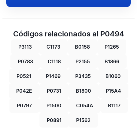
Códigos relacionados al P0494
P3113
C1173
B0158
P1265
P0783
C1118
P2155
B1866
P0521
P1469
P3435
B1060
P042E
P0731
B1800
P15A4
P0797
P1500
C054A
B1117
P0891
P1562