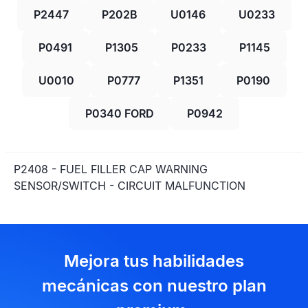
P2447
P202B
U0146
U0233
P0491
P1305
P0233
P1145
U0010
P0777
P1351
P0190
P0340 FORD
P0942
P2408 - FUEL FILLER CAP WARNING
SENSOR/SWITCH - CIRCUIT MALFUNCTION
Mejora tus habilidades
mecánicas con nuestro plan