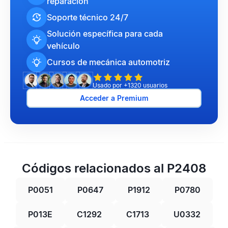
reparación
Soporte técnico 24/7
Solución específica para cada
vehículo
Cursos de mecánica automotriz
Usado por +1320 usuarios
Acceder a Premium
Códigos relacionados al P2408
P0051
P0647
P1912
P0780
P013E
C1292
C1713
U0332