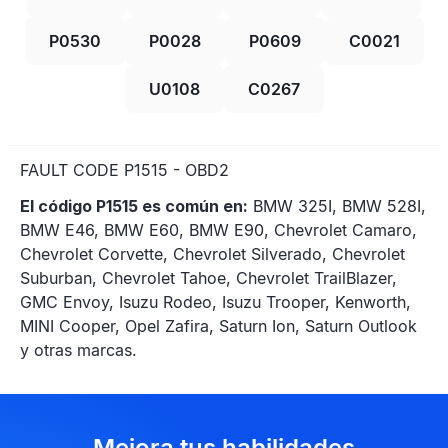
P0530
P0028
P0609
C0021
U0108
C0267
FAULT CODE P1515 - OBD2
El código P1515 es común en:
BMW 325I, BMW 528I,
BMW E46, BMW E60, BMW E90, Chevrolet Camaro,
Chevrolet Corvette, Chevrolet Silverado, Chevrolet
Suburban, Chevrolet Tahoe, Chevrolet TrailBlazer,
GMC Envoy, Isuzu Rodeo, Isuzu Trooper, Kenworth,
MINI Cooper, Opel Zafira, Saturn Ion, Saturn Outlook
y otras marcas.
Mejora tus habilidades