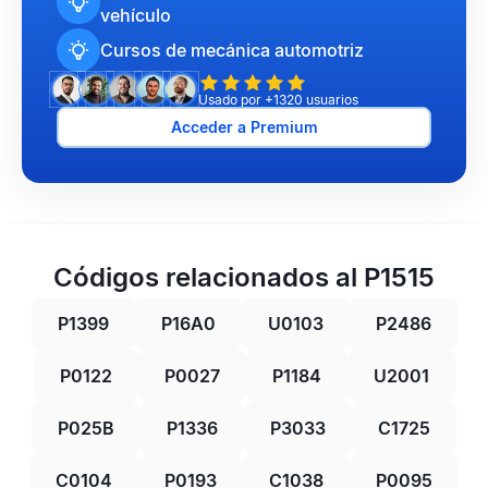
vehículo
Cursos de mecánica automotriz
Usado por +1320 usuarios
Acceder a Premium
Códigos relacionados al P1515
P1399
P16A0
U0103
P2486
P0122
P0027
P1184
U2001
P025B
P1336
P3033
C1725
C0104
P0193
C1038
P0095