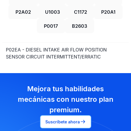
P2A02
U1003
C1172
P20A1
P0017
B2603
P02EA - DIESEL INTAKE AIR FLOW POSITION
SENSOR CIRCUIT INTERMITTENT/ERRATIC
Mejora tus habilidades
mecánicas con nuestro plan
premium.
Suscríbete ahora