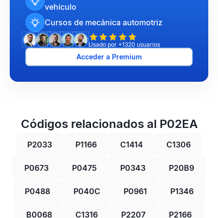
vehículo
Cursos de mecánica automotriz
Usado por +1320 usuarios
Acceder a Premium
Códigos relacionados al P02EA
P2033
P1166
C1414
C1306
P0673
P0475
P0343
P20B9
P0488
P040C
P0961
P1346
B0068
C1316
P2207
P2166