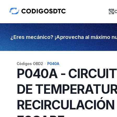
C
¿Eres mecánico? ¡Aprovecha al máximo nu
Códigos OBD2
P040A
P040A - CIRCUI
DE TEMPERATUR
RECIRCULACIÓN 