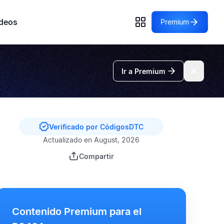
deos
Premium
Ir a Premium
Verificado por CódigosDTC
Actualizado en August, 2026
Compartir
Contenido Premium para el