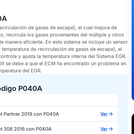
0A
ecirculación de gases de escape), el cual mejora de
o, recircula los gases provenientes del múltiple y otros
 manera eficiente. En este sistema se incluye un sensor
e temperatura de recirculación de gases de escape), el
ntrola y ajusta la temperatura interna del
Sistema EGR
.
II
se debe a que el
ECM
ha encontrado un problema en
mperatura del EGR
.
código P040A
t Partner 2019 con P040A
Ver
t 308 2016 con P040A
Ver