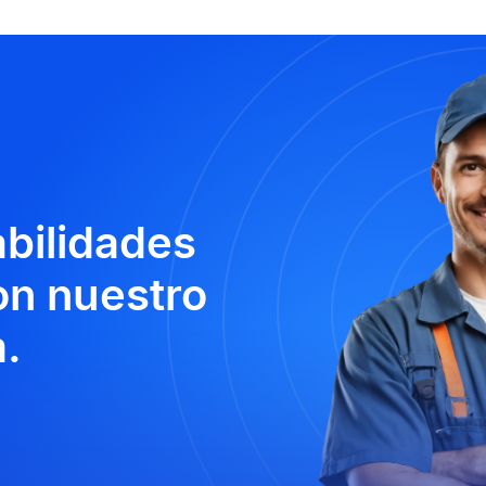
abilidades
n nuestro
.