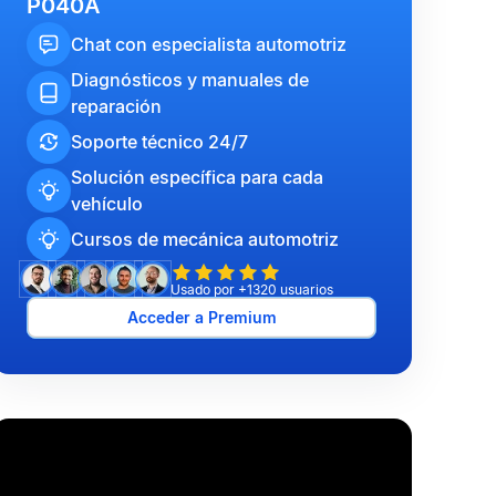
P040A
Chat con especialista automotriz
Diagnósticos y manuales de
reparación
Soporte técnico 24/7
Solución específica para cada
vehículo
Cursos de mecánica automotriz
Usado por +1320 usuarios
Acceder a Premium