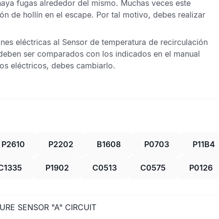
haya fugas alrededor del mismo. Muchas veces este
 de hollín en el escape. Por tal motivo, debes realizar
nes eléctricas al
Sensor de temperatura de recirculación
 deben ser comparados con los indicados en el manual
tos eléctricos, debes cambiarlo.
P2610
P2202
B1608
P0703
P11B4
C1335
P1902
C0513
C0575
P0126
RE SENSOR "A" CIRCUIT