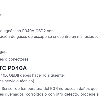
s.
 diagnóstico P040A OBD2
son:
lación de gases de escape
se encuentre en mal estado.
gas.
les o conectores.
 DTC P040A
040A OBDII
debes hacer lo siguiente:
de servicio técnico).
l
Sensor de temperatura del EGR
no posean daños que
les quemados, corroídos o con otro defecto, procede a