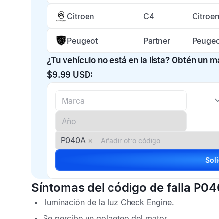
Citroen
C4
Citroe
Peugeot
Partner
Peugeo
¿Tu vehículo no está en la lista? Obtén un 
$9.99 USD:
P040A
×
Síntomas del código de falla P0
Iluminación de la luz
Check Engine
.
Se percibe un golpeteo del motor.