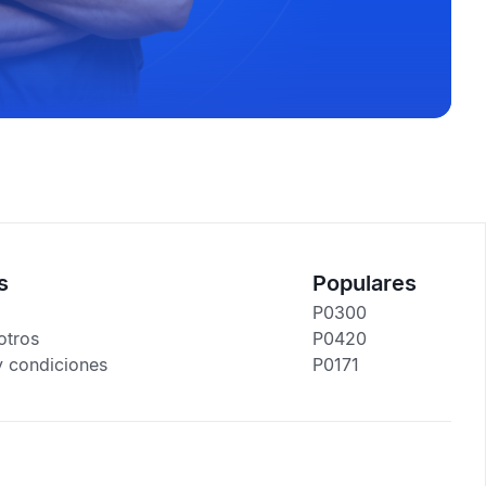
s
Populares
P0300
otros
P0420
y condiciones
P0171