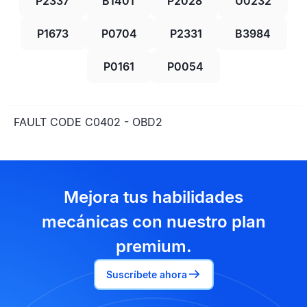
P2337
B1401
P2028
U0232
P1673
P0704
P2331
B3984
P0161
P0054
FAULT CODE C0402 - OBD2
Mejora tus habilidades
mecánicas con nuestro plan
premium.
Suscríbete ahora