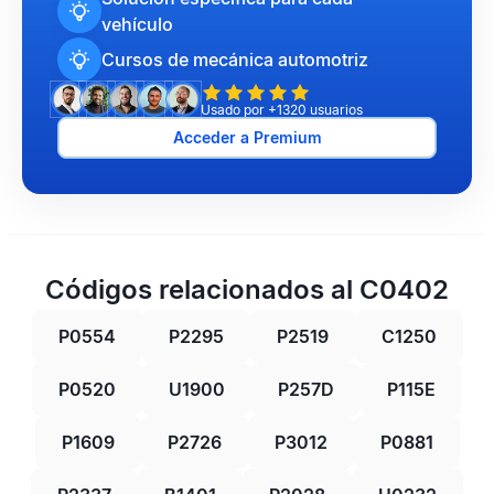
vehículo
Cursos de mecánica automotriz
Usado por +1320 usuarios
Acceder a Premium
Códigos relacionados al C0402
P0554
P2295
P2519
C1250
P0520
U1900
P257D
P115E
P1609
P2726
P3012
P0881