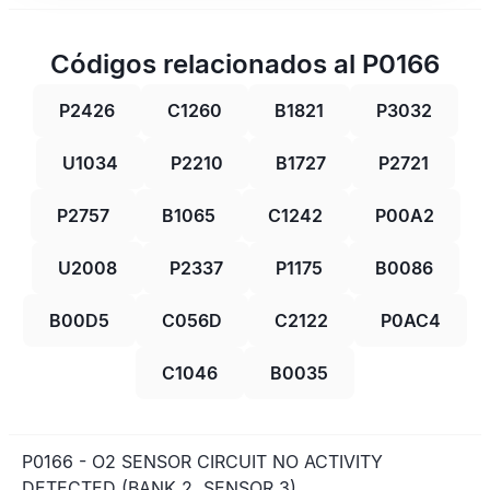
Códigos relacionados al P0166
P2426
C1260
B1821
P3032
U1034
P2210
B1727
P2721
P2757
B1065
C1242
P00A2
U2008
P2337
P1175
B0086
B00D5
C056D
C2122
P0AC4
C1046
B0035
P0166 - O2 SENSOR CIRCUIT NO ACTIVITY
DETECTED (BANK 2, SENSOR 3)