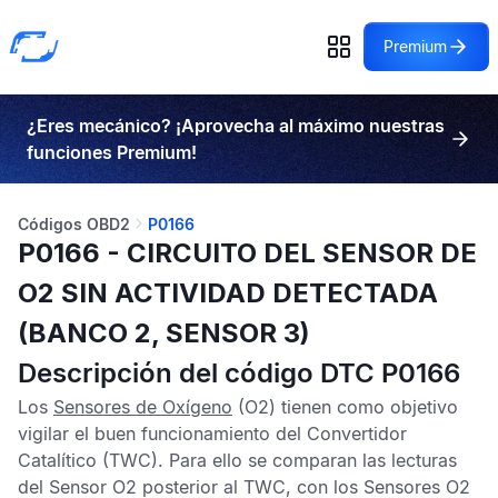
Premium
¿Eres mecánico? ¡Aprovecha al máximo nuestras
funciones Premium!
Códigos OBD2
P0166
P0166 - CIRCUITO DEL SENSOR DE
O2 SIN ACTIVIDAD DETECTADA
(BANCO 2, SENSOR 3)
Descripción del código DTC P0166
Los
Sensores de Oxígeno
(O2) tienen como objetivo
vigilar el buen funcionamiento del
Convertidor
Catalítico
(TWC). Para ello se comparan las lecturas
del
Sensor O2
posterior al
TWC
, con los
Sensores O2