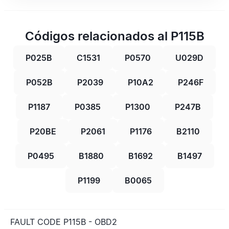
Códigos relacionados al P115B
P025B
C1531
P0570
U029D
P052B
P2039
P10A2
P246F
P1187
P0385
P1300
P247B
P20BE
P2061
P1176
B2110
P0495
B1880
B1692
B1497
P1199
B0065
FAULT CODE P115B - OBD2