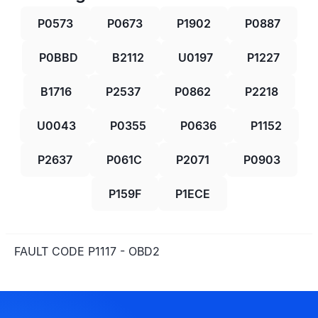
P0573
P0673
P1902
P0887
P0BBD
B2112
U0197
P1227
B1716
P2537
P0862
P2218
U0043
P0355
P0636
P1152
P2637
P061C
P2071
P0903
P159F
P1ECE
FAULT CODE P1117 - OBD2