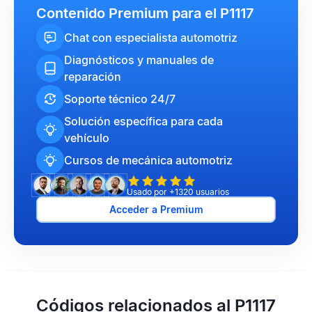
Contenido Premium para el P1117
Chat con especialista automotriz
Diagnósticos y manuales de
reparación
Soporte técnico 24/7
Solución específica para cada
vehículo
Cursos de mecánica automotriz
Usado por +1320 usuarios
Acceder a Premium
Códigos relacionados al P1117