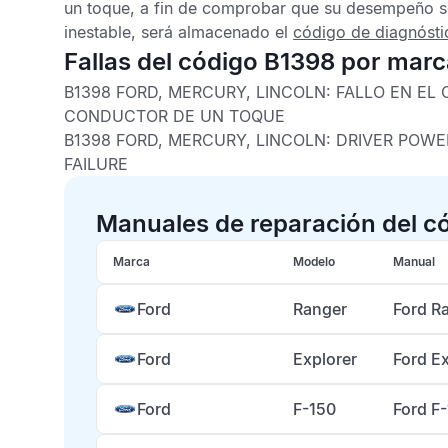
un toque, a fin de comprobar que su desempeño sea
inestable, será almacenado el
código de diagnósti
Fallas del código B1398 por mar
B1398 FORD, MERCURY, LINCOLN:
FALLO EN EL 
CONDUCTOR DE UN TOQUE
B1398 FORD, MERCURY, LINCOLN:
DRIVER POWE
FAILURE
Manuales de reparación del c
Marca
Modelo
Manual
Ford
Ranger
Ford R
Ford
Explorer
Ford E
Ford
F-150
Ford F