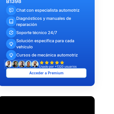
B1398
Chat con especialista automotriz
Diagnósticos y manuales de
reparación
Soporte técnico 24/7
Solución específica para cada
vehículo
Cursos de mecánica automotriz
Usado por +1320 usuarios
Acceder a Premium