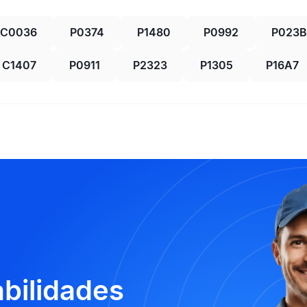
C0036
P0374
P1480
P0992
P023B
C1407
P0911
P2323
P1305
P16A7
abilidades