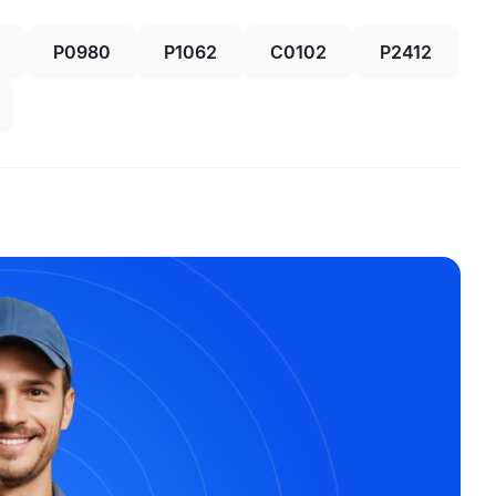
P0980
P1062
C0102
P2412