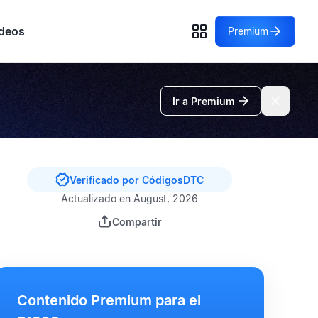
deos
Premium
Ir a Premium
Verificado por CódigosDTC
Actualizado en August, 2026
Compartir
Contenido Premium para el