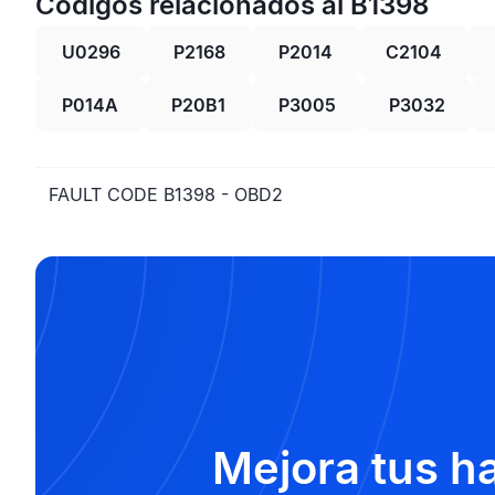
Códigos relacionados al B1398
U0296
P2168
P2014
C2104
P014A
P20B1
P3005
P3032
FAULT CODE B1398 - OBD2
Mejora tus h