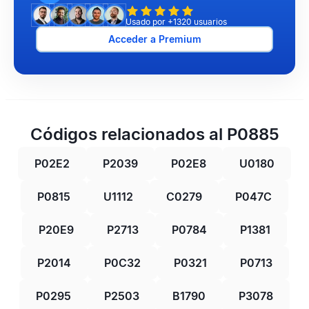
Usado por +1320 usuarios
Acceder a Premium
Códigos relacionados al P0885
P02E2
P2039
P02E8
U0180
P0815
U1112
C0279
P047C
P20E9
P2713
P0784
P1381
P2014
P0C32
P0321
P0713
P0295
P2503
B1790
P3078