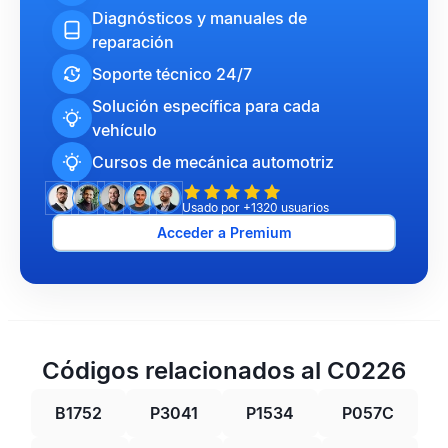
Diagnósticos y manuales de
reparación
Soporte técnico 24/7
Solución específica para cada
vehículo
Cursos de mecánica automotriz
Usado por +1320 usuarios
Acceder a Premium
Códigos relacionados al C0226
B1752
P3041
P1534
P057C