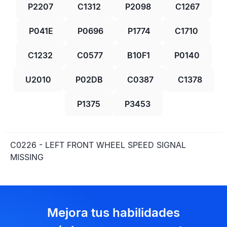
P2207
C1312
P2098
C1267
P041E
P0696
P1774
C1710
C1232
C0577
B10F1
P0140
U2010
P02DB
C0387
C1378
P1375
P3453
C0226 - LEFT FRONT WHEEL SPEED SIGNAL
MISSING
Mejora tus habilidades