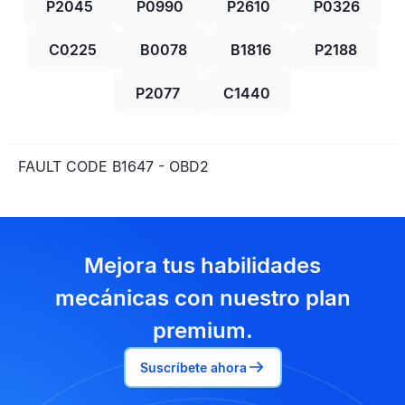
P2045
P0990
P2610
P0326
C0225
B0078
B1816
P2188
P2077
C1440
FAULT CODE B1647 - OBD2
Mejora tus habilidades
mecánicas con nuestro plan
premium.
Suscríbete ahora