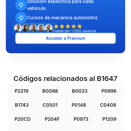
Solución específica para cada
vehículo
Cursos de mecánica automotriz
Usado por +1320 usuarios
Acceder a Premium
Códigos relacionados al B1647
P2219
B0088
B0033
P0696
B1743
C0501
P0148
C0408
P20CD
P204F
P0973
P1209