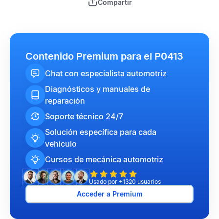
Compartir
Contenido Premium para el P0413
Chat con especialista automotriz
Diagnósticos y manuales de
reparación
Soporte técnico 24/7
Solución específica para cada
vehículo
Cursos de mecánica automotriz
Usado por +1320 usuarios
Acceder a Premium