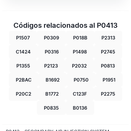
Códigos relacionados al P0413
P1507
P0309
P018B
P2313
C1424
P0316
P1498
P2745
P1355
P2123
P2032
P0813
P2BAC
B1692
P0750
P1951
P20C2
B1772
C123F
P2275
P0835
B0136