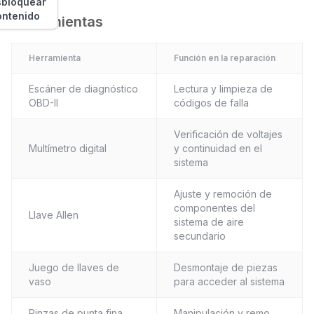
bloquear
ontenido
Herramientas
Herramienta
Función en la reparación
Escáner de diagnóstico
Lectura y limpieza de
OBD-II
códigos de falla
Verificación de voltajes
Multímetro digital
y continuidad en el
sistema
Ajuste y remoción de
componentes del
Llave Allen
sistema de aire
secundario
Juego de llaves de
Desmontaje de piezas
vaso
para acceder al sistema
Pinzas de punta fina
Manipulación y remo