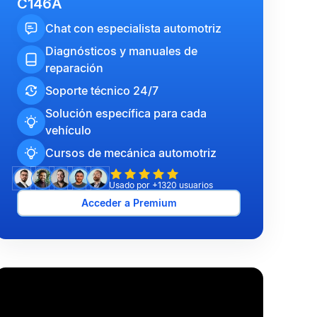
C146A
Chat con especialista automotriz
Diagnósticos y manuales de
reparación
Soporte técnico 24/7
Solución específica para cada
vehículo
Cursos de mecánica automotriz
Usado por +1320 usuarios
Acceder a Premium