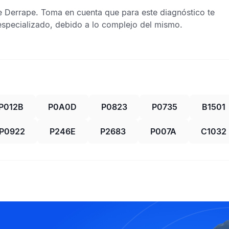
e Derrape
. Toma en cuenta que para este diagnóstico te
specializado, debido a lo complejo del mismo.
P012B
P0A0D
P0823
P0735
B1501
P0922
P246E
P2683
P007A
C1032