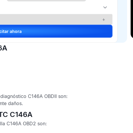
+
Solicitar ahora
6A
 diagnóstico C146A OBDII
son:
nte daños.
DTC C146A
alla C146A OBD2
son: