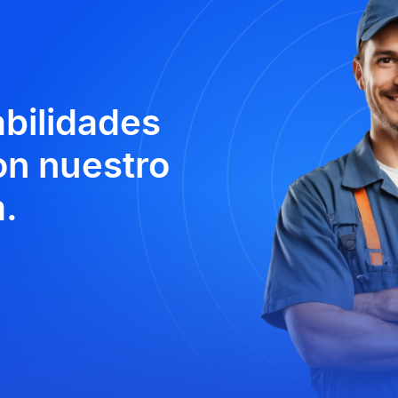
abilidades
n nuestro
.