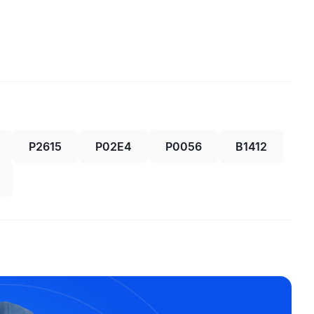
P2615
P02E4
P0056
B1412