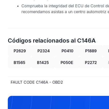
Comprueba la integridad del
ECU de Control d
recomendamos asistas a un centro automotriz e
Códigos relacionados al C146A
P2629
P2324
P0410
P1889
B1565
B1425
P050E
P2272
FAULT CODE C146A - OBD2