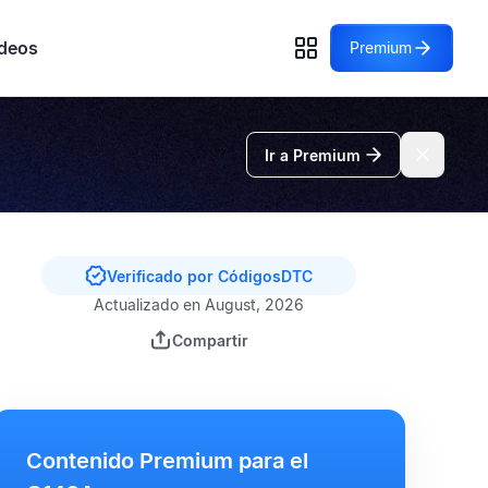
deos
Premium
Ir a Premium
Verificado por CódigosDTC
Actualizado en August, 2026
Compartir
Contenido Premium para el