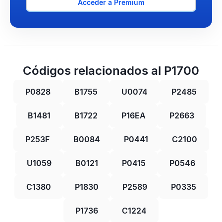
Acceder a Premium
Códigos relacionados al P1700
P0828
B1755
U0074
P2485
B1481
B1722
P16EA
P2663
P253F
B0084
P0441
C2100
U1059
B0121
P0415
P0546
C1380
P1830
P2589
P0335
P1736
C1224