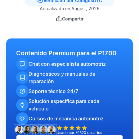
Verificado por CódigosDTC
Actualizado en August, 2026
Compartir
Contenido Premium para el P1700
Chat con especialista automotriz
Diagnósticos y manuales de
reparación
Soporte técnico 24/7
Solución específica para cada
vehículo
Cursos de mecánica automotriz
Usado por +1320 usuarios