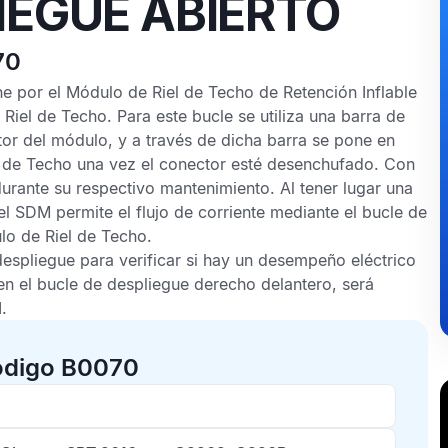
IEGUE ABIERTO
70
ne por el
Módulo de Riel de Techo de Retención Inflable
 Riel de Techo
. Para este bucle se utiliza una barra de
ctor del módulo, y a través de dicha barra se pone en
 de Techo
una vez el conector esté desenchufado. Con
urante su respectivo mantenimiento. Al tener lugar una
 el
SDM
permite el flujo de corriente mediante el bucle de
o de Riel de Techo
.
espliegue para verificar si hay un desempeño eléctrico
 en el bucle de despliegue derecho delantero, será
I
.
código B0070