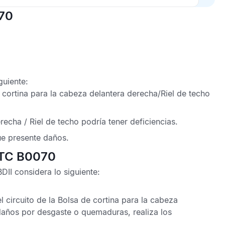
070
guiente:
 cortina
para la cabeza delantera derecha/
Riel de techo
erecha /
Riel de techo
podría tener deficiencias.
e presente daños.
DTC B0070
BDII
considera lo siguiente:
l circuito de la
Bolsa de cortina
para la cabeza
daños por desgaste o quemaduras, realiza los