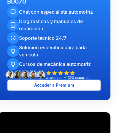
B0070
Chat con especialista automotriz
Diagnósticos y manuales de
reparación
Soporte técnico 24/7
Solución específica para cada
vehículo
Cursos de mecánica automotriz
Usado por +1320 usuarios
Acceder a Premium