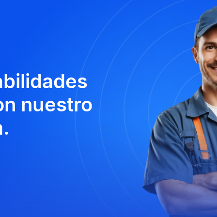
abilidades
n nuestro
.