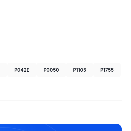
5
P042E
P0050
P1105
P1755