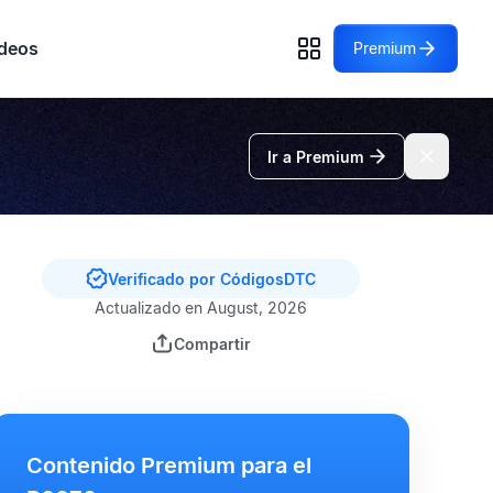
deos
Premium
Ir a Premium
Verificado por CódigosDTC
Actualizado en August, 2026
Compartir
Contenido Premium para el