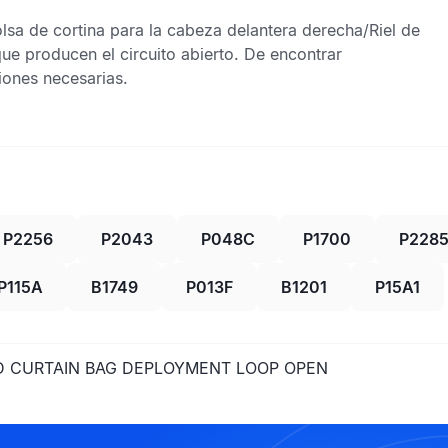
lsa de cortina
para la cabeza delantera derecha/
Riel de
que producen el circuito abierto. De encontrar
iones necesarias.
P2256
P2043
P048C
P1700
P228
P115A
B1749
P013F
B1201
P15A1
AD CURTAIN BAG DEPLOYMENT LOOP OPEN