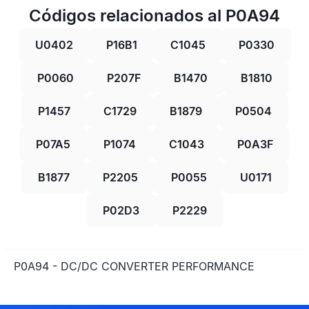
Códigos relacionados al P0A94
U0402
P16B1
C1045
P0330
P0060
P207F
B1470
B1810
P1457
C1729
B1879
P0504
P07A5
P1074
C1043
P0A3F
B1877
P2205
P0055
U0171
P02D3
P2229
P0A94 - DC/DC CONVERTER PERFORMANCE