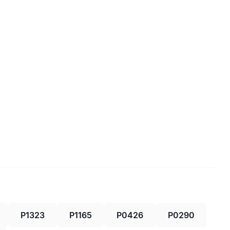
P1323
P1165
P0426
P0290