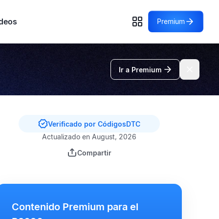
deos
Premium
Ir a Premium
Verificado por CódigosDTC
Actualizado en August, 2026
Compartir
Contenido Premium para el