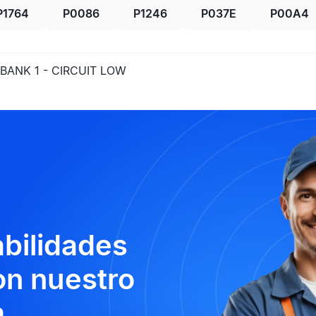
P1764
P0086
P1246
P037E
P00A4
BANK 1 - CIRCUIT LOW
abilidades
n nuestro
.