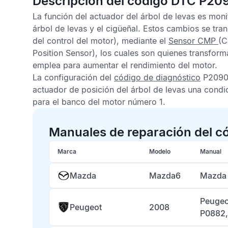
Descripción del código DTC P20
La función del actuador del árbol de levas es moni
árbol de levas y el cigüeñal. Estos cambios se tra
del control del motor), mediante el
Sensor CMP
(C
Position Sensor), los cuales son quienes transform
emplea para aumentar el rendimiento del motor.
La configuración del
código de diagnóstico
P2090
actuador de posición del árbol de levas una condic
para el banco del motor número 1.
Manuales de reparación del c
Marca
Modelo
Manual
Mazda
Mazda6
Mazda 
Peugeo
Peugeot
2008
P0882,