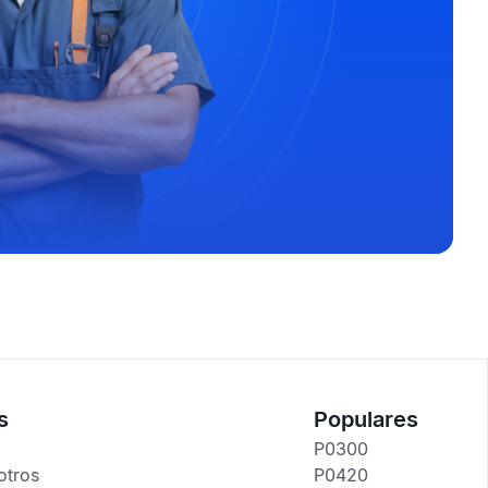
s
Populares
P0300
otros
P0420