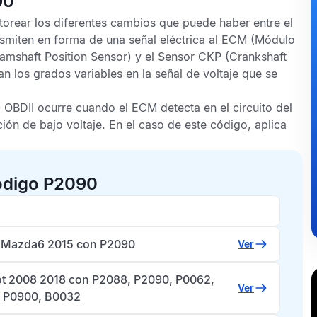
90
torear los diferentes cambios que puede haber entre el
nsmiten en forma de una señal eléctrica al
ECM
(Módulo
amshaft Position Sensor) y el
Sensor CKP
(Crankshaft
an los grados variables en la señal de voltaje que se
 OBDII
ocurre cuando el
ECM
detecta en el circuito del
ión de bajo voltaje. En el caso de este código, aplica
ódigo P2090
Mazda6 2015 con P2090
Ver
t 2008 2018 con P2088, P2090, P0062,
Ver
 P0900, B0032