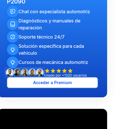
P2090
Chat con especialista automotriz
Diagnósticos y manuales de
reparación
Soporte técnico 24/7
Solución específica para cada
vehículo
Cursos de mecánica automotriz
Usado por +1320 usuarios
Acceder a Premium