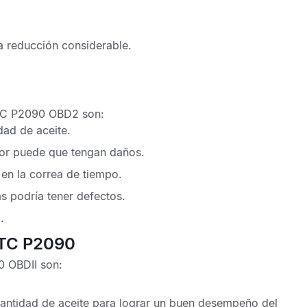
a reducción considerable.
TC P2090 OBD2
son:
dad de aceite.
dor puede que tengan daños.
en la correa de tiempo.
as podría tener defectos.
.
DTC P2090
0 OBDII
son:
 cantidad de aceite para lograr un buen desempeño del