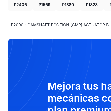
P2406
P1569
P1880
P1823
P2090 - CAMSHAFT POSITION (CMP) ACTUATOR B, 
Mejora tus h
mecánicas co
plan premium